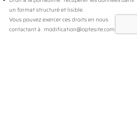
un format structuré et lisible.
Vous pouvez exercer ces droits en nous
contactant à : modification@optesite.com
3. Absence d’utilisation de cookies et de
technologies de suivi
Notre Site ne dépose aucun cookie sur votre
terminal et ne recourt à aucune technologie de
suivi personnel.
4. Hébergement et sécurité des données
Les données collectées via le formulaire de contact
sont stockées de manière sécurisée et ne sont
accessibles qu’au personnel autorisé.