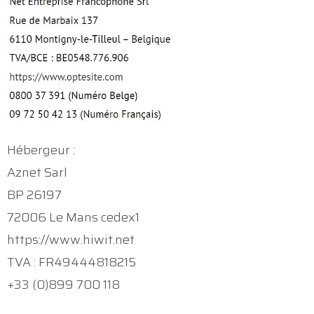
Hébergeur :
Aznet Sarl
BP 26197
72006 Le Mans cedex1
https://www.hiwit.net
TVA : FR49444818215
+33 (0)899 700 118